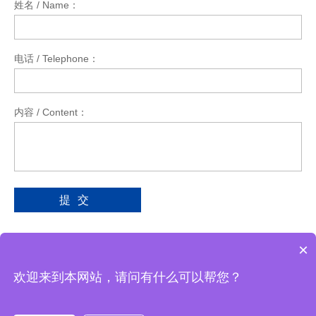
姓名 / Name：
*
电话 / Telephone：
*
内容 / Content：
*
提交
×
友情链接：三一游学 申请友链
欢迎来到本网站，请问有什么可以帮您？
公安备案号：31010702007697
版权所有昆山鑫轮超硬磨具
股份
有限公司 Copyright(C) 2002-2015.All Rights