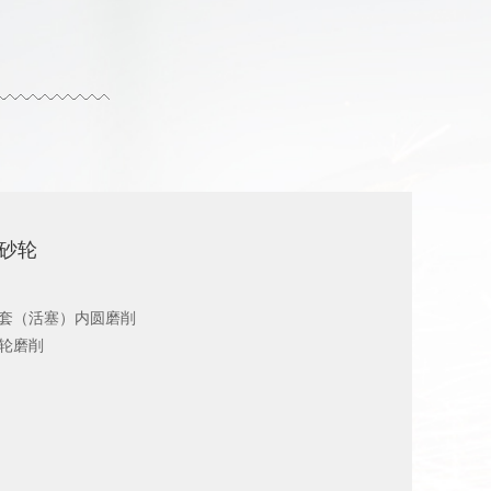
N砂轮
套（活塞）内圆磨削
磨削