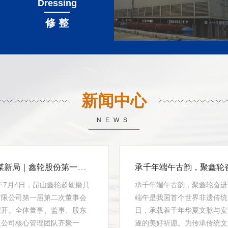
Dressing
修 整
新闻中心
NEWS
聚力谋新局｜鑫轮股份第一届董事会第二次会议圆满落幕
6年7月4日，昆山鑫轮超硬磨具
承千年端午古韵，聚鑫轮奋进
有限公司第一届第二次董事会
端午是我国首个世界非遗传统
召开。全体董事、监事、股东
日，承载着千年华夏文脉与安
及公司核心管理团队齐聚一
遂的美好祈愿。为传承传统文