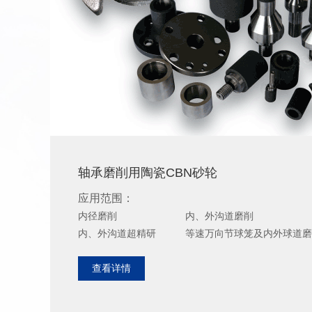
轴承磨削用陶瓷CBN砂轮
应用范围：
内径磨削 内、外沟道磨削
内、外沟道超精研 等速万向节球笼及内外球道磨
查看详情