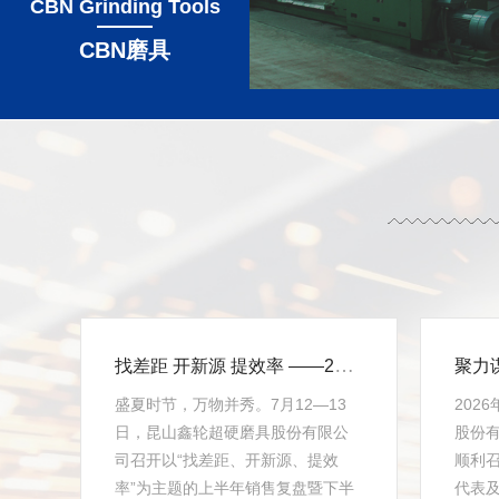
CBN Grinding Tools
CBN磨具
找差距 开新源 提效率 ——2026上半年度复盘与下半年度计划会议圆满召开
盛夏时节，万物并秀。7月12—13
202
日，昆山鑫轮超硬磨具股份有限公
股份
司召开以“找差距、开新源、提效
顺利
率”为主题的上半年销售复盘暨下半
代表