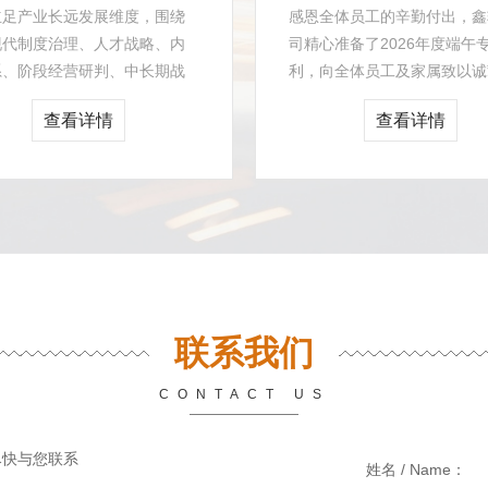
立足产业长远发展维度，围绕
感恩全体员工的辛勤付出，鑫
现代制度治理、人才战略、内
司精心准备了2026年度端午
系、阶段经营研判、中长期战
利，向全体员工及家属致以诚
地等关键议题开展深度研讨，
日问候，传递鑫轮暖心关怀与
查看详情
查看详情
过一系列重大发展议...
温度。 今年鑫轮...
联系我们
CONTACT US
尽快与您联系
姓名 / Name：
*