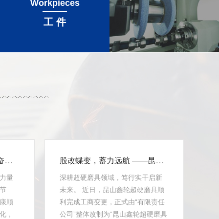
Workpieces
工 件
承千年端午古韵，聚鑫轮奋进力量
股改蝶变，蓄力远航 ——昆山鑫轮完成股份制改革，开启高质量发展新蓝图
力量
深耕超硬磨具领域，笃行实干启新
节
未来。 近日，昆山鑫轮超硬磨具顺
康顺
利完成工商变更，正式由“有限责任
化，
公司”整体改制为“昆山鑫轮超硬磨具