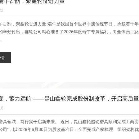
端午古韵，聚鑫轮奋进力量
22
午古韵，聚鑫轮奋进力量 端午是我国首个世界非遗传统节日，承载着千
的辛勤付出，鑫轮公司精心准备了2026年度端午专属福利，向全体员工
.
详情
变，蓄力远航 ——昆山鑫轮完成股份制改革，开启高质
18
磨具领域，笃行实干启新未来。 近日，昆山鑫轮超硬磨具顺利完成工商变
公司”，以2026年6月30日为股改基准日，全面完成产权梳理、组织架