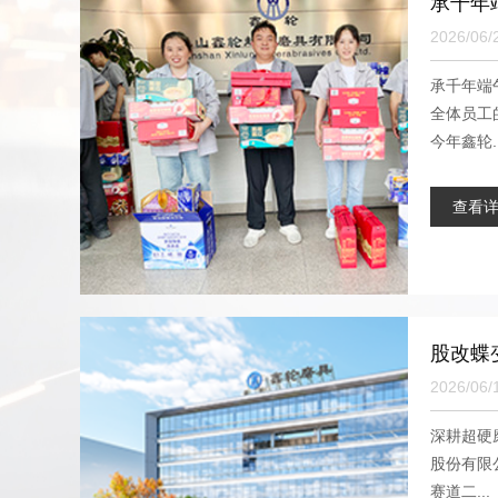
承千年
2026/06/
承千年端
全体员工
今年鑫轮..
查看
股改蝶
2026/06/
深耕超硬
股份有限
赛道二...